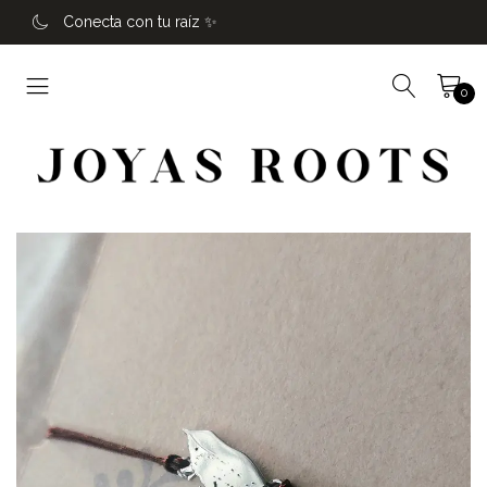
Conecta con tu raíz ✨️
0