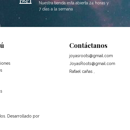
Nuestra tienda esta abierta 24 horas y
7 días a la semana
ú
Contáctanos
joyasroots@gmail.com
iones
JoyasRoots@gmail.com
es
Rafael cañas ,
as
dos.
Desarrollado por