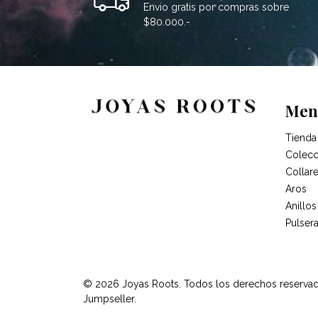
Envio gratis por compras sobre
$80.000.-
Men
Tienda
Colecc
Collar
Aros
Anillos
Pulser
© 2026 Joyas Roots. Todos los derechos reserva
Jumpseller
.