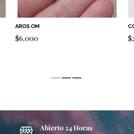
COLLAR TROPICO
A
$25.000
$
Abierto 24 Horas