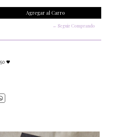
← Seguir Comprando
950 🖤