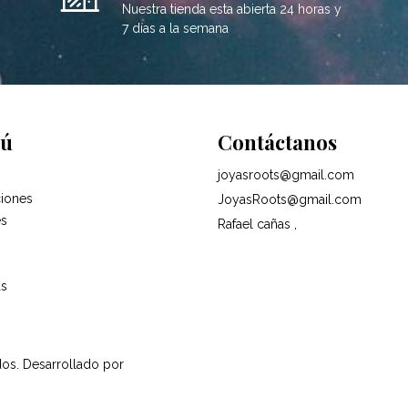
Nuestra tienda esta abierta 24 horas y
7 días a la semana
ú
Contáctanos
joyasroots@gmail.com
iones
JoyasRoots@gmail.com
es
Rafael cañas ,
as
dos.
Desarrollado por