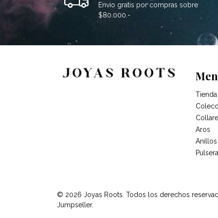
Envio gratis por compras sobre
$80.000.-
Men
Tienda
Colecc
Collar
Aros
Anillos
Pulser
© 2026 Joyas Roots. Todos los derechos reserva
Jumpseller
.