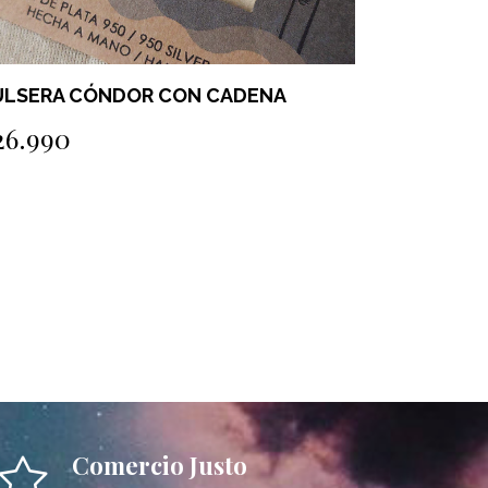
ULSERA CÓNDOR CON CADENA
PULSERA 
26.990
$41.990
Comercio Justo