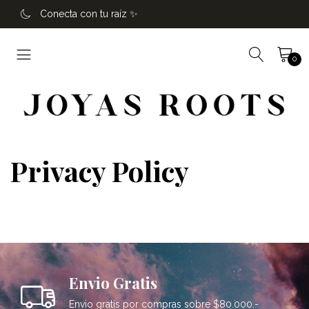
Conecta con tu raíz ✨️
0
Privacy Policy
Envio Gratis
Envio gratis por compras sobre $80.000.-