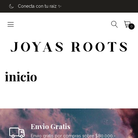
Conecta con tu raíz ✨️
0
inicio
Envio Gratis
Envio gratis por compras sobre $80.000.-