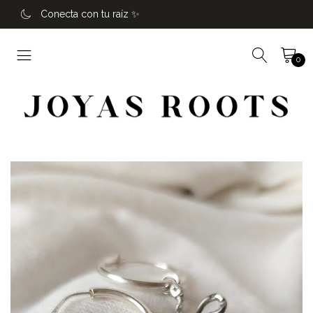
Conecta con tu raíz ✨️
0