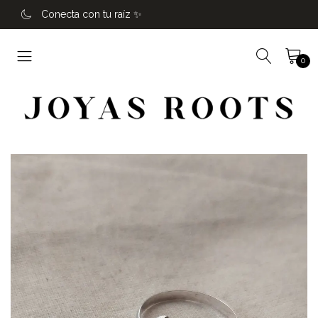
Conecta con tu raíz ✨️
0